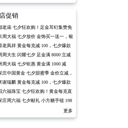
店促销
都老庙 七夕狂欢购！足金耳钉集赞免
领
京周大福 七夕放价 金饰买一送一，银
免费送
原老凤祥 黄金每克减 100，七夕爆款
件 0 元
明周大生 闪耀七夕 足金满 8000 立减
州周大福 七夕钜惠 黄金满 1000 减
家庄中国黄金 七夕甜蜜季 金价立减，
2000 送 300
庆谢瑞麟 黄金每克减 100，七夕爆款
件 0 元
阳六福珠宝 七夕狂欢购！黄金每克直
120 元
家庄周六福 七夕献礼 小方糖手链 198
带回家
更多