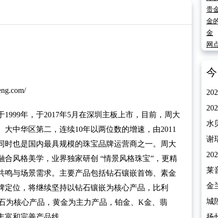
贵
金
金
网
今
ng.com/
2
价
2
999年，于2017年5月在深圳主板上市，目前，周大
克
水贝
大中华区第二，连续10年以两位数的增速，由2011
谢
.05亿，同时也是国内最具规模的珠宝品牌运营商之一。周大
（2
2
合风格美学，业界独家研创 “情景风格珠宝”，更精
莱
共鸣与场景需求。主要产品包括钻石镶嵌首饰、素金
（2
金
牌定位，将继续坚持以钻石镶嵌为核心产品，比利
（2
城
工钻石为核心产品，黄金为主力产品，铂金、K金、翡
丰富和完善产品线。
（2
扬