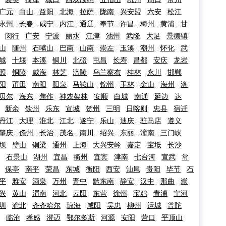
广元
白山
益阳
北海
拉萨
陇南
兴安盟
六安
松江
永州
长春
咸宁
内江
通辽
奉节
许昌
梅州
黄浦
甘
闵行
广安
宁波
丽水
江津
池州
武隆
大足
景德镇
山
随州
石嘴山
巴南
山南
崇左
玉溪
潮州
怀化
武
城
十堰
本溪
铜川
北碚
屯昌
长寿
昌都
安庆
龙岩
照
铜陵
威海
林芝
涪陵
乌兰察布
桂林
永川
邯郸
阳
莆田
南阳
阳泉
马鞍山
锦州
玉林
金山
海州
洛
贝尔
海东
焦作
神农架林
安顺
白城
南通
延边
达
新余
钦州
乐东
宣城
贺州
三明
日喀则
忠县
宿迁
丹江
大理
淮北
江北
遂宁
乐山
迪庆
驻马店
遵义
肇庆
儋州
长治
茂名
南川
绍兴
东丽
潼南
三门峡
坝
璧山
铜梁
通州
上海
大兴安岭
嘉定
宝坻
长沙
石景山
湖州
宜昌
衢州
宜宾
津南
七台河
宣武
常
保亭
南平
荣昌
东城
衡阳
西安
汕尾
贵阳
毕节
石
平
雅安
酒泉
万州
晋中
黔东南
静安
汉中
那曲
崇
兴
黄山
渭南
河北
云阳
东营
徐州
宝鸡
青浦
宁河
圳
渝北
齐齐哈尔
琼海
咸阳
吴忠
柳州
运城
普陀
临沧
孝感
澄迈
鄂尔多斯
河源
安阳
营口
平顶山