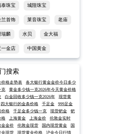
福泰珠宝
城隍珠宝
金兰首饰
莱音珠宝
老庙
谢瑞麟
水贝
金大福
亚一金店
中国黄金
门搜索
金价格走势表
各大银行黄金金价今日多少
一克
黄金多少钱一克2026年今天黄金价格
收
白金回收多少钱一克2026年
现货黄
四大银行的金条价格
千足金
999足金
日价格
千足金多少钱一克
现货钯金
钯
价格
上海黄金
上海金价
伦敦金实时
敦金金价
伦敦金现货
国内现货黄金
国
黄金现货
现货黄金价格
沪金今日行情