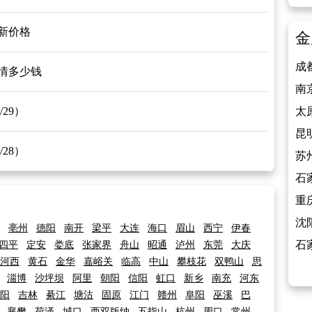
最新价格
金
成
行情多少钱
费
南
29）
饰
太
第二
昆
28）
800
苏
100
石
满 
重
第二
沈
亳州
德阳
南开
梁平
大连
海口
眉山
西宁
伊春
降 
石
四平
定安
娄底
张家界
舟山
昭通
泸州
东莞
大庆
河西
黄石
金华
嘉峪关
临高
中山
攀枝花
双鸭山
思
元
淄博
沙坪坝
阿里
朝阳
信阳
虹口
新乡
南充
河东
阳
吉林
綦江
塘沽
固原
江门
赣州
阜阳
巫溪
巴
襄樊
荷泽
城口
西双版纳
五指山
杭州
周口
常州