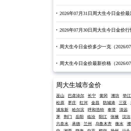
2026年07月31日周大生今日金价
2026年07月30日周大生今日金价
周大生今日金价多少一克（2026/07/
周大生今日金价最新价格（2026/07/
周大生城市金价
巫山
巴彦淖尔
长宁
黄冈
潍坊
垫江
松原
枣庄
红河
金昌
防城港
三亚
浦东新
哈尔滨
呼和浩特
奉贤
清远
茅
荆门
岳阳
临汾
阳江
张掖
汉沽
六盘水
承德
兰州
乌鲁木齐
衡水
濮
中
湘西
静海
自贡
鹤岗
扬州
汕头