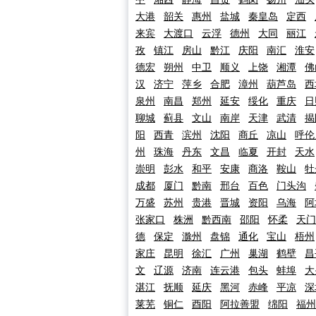
大港
韶关
惠州
盐城
秦皇岛
定西
来宾
大渡口
云浮
德州
大同
丽江
孜
镇江
房山
黔江
庆阳
南汇
淮安
德宏
朔州
中卫
顺义
上饶
湘潭
佛
汉
济宁
萍乡
合肥
漳州
葫芦岛
西
泉州
南昌
郑州
延安
绥化
重庆
日
聊城
蓟县
文山
南岸
天津
武清
揭
阳
西青
滨州
沈阳
商丘
凉山
呼伦
州
珠海
丹东
文昌
临夏
开封
天水
崇明
彭水
和平
安康
商洛
鞍山
牡
成都
厦门
黔南
邢台
百色
门头沟
万盛
苏州
贵港
晋城
资阳
乌海
阿
张家口
株洲
黔西南
邵阳
怀柔
天门
德
保定
滁州
盘锦
通化
宝山
梧州
家庄
昆明
徐汇
广州
巢湖
鹤壁
昌
文
辽源
济南
连云港
包头
蚌埠
大
湛江
抚顺
延庆
黑河
赤峰
平凉
深
莱芜
铜仁
酉阳
阿拉善盟
绵阳
福州