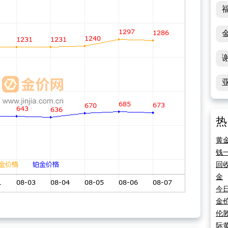
热
黄
钱
回
金
今
金
伦
际