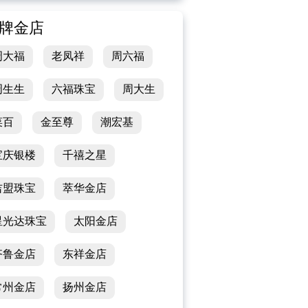
牌金店
周大福
老凤祥
周六福
周生生
六福珠宝
周大生
菜百
金至尊
潮宏基
宝庆银楼
千禧之星
吉盟珠宝
萃华金店
星光达珠宝
太阳金店
齐鲁金店
东祥金店
常州金店
扬州金店