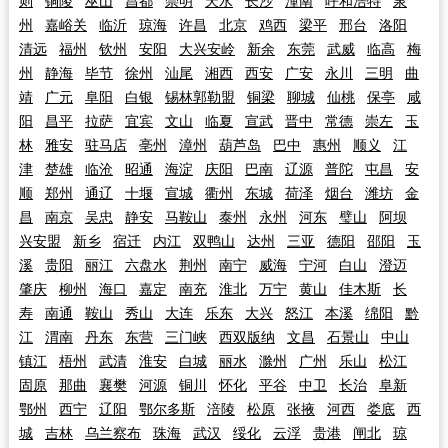
则
铜陵
巫山
昌都
崇明
天水
长沙
潼南
呼和浩特
泉
州
嘉峪关
临沂
琼海
许昌
北京
鸡西
梁平
邢台
洛阳
清远
福州
钦州
安阳
大兴安岭
新余
东莞
武威
临高
梅
州
静海
毕节
徐州
汕尾
湘西
西安
广安
永川
三明
曲
靖
广元
阜阳
白银
锡林郭勒盟
铜梁
聊城
仙桃
保亭
咸
阳
昌平
拉萨
宜宾
文山
临夏
宣武
晋中
常德
崇左
玉
林
雅安
驻马店
亳州
漳州
葫芦岛
巴中
惠州
顺义
江
津
楚雄
临沧
昭通
海淀
庆阳
巴南
辽源
普陀
屯昌
安
顺
郑州
通辽
十堰
宣城
衢州
东城
荷泽
烟台
潍坊
金
昌
南京
吴忠
静安
马鞍山
泰州
永州
河东
璧山
阿坝
兴安盟
新乡
宿迁
内江
双鸭山
达州
三亚
德阳
邵阳
玉
溪
贵阳
丽江
六盘水
荆州
南宁
威海
宁河
白山
澄迈
肇庆
柳州
海口
嘉定
南充
淮北
万宁
黄山
佳木斯
长
寿
南通
鞍山
秀山
大连
乐东
大兴
怒江
本溪
绵阳
黔
江
渭南
丹东
东营
三门峡
西双版纳
文昌
石景山
中山
镇江
梧州
武清
淮安
白城
丽水
滁州
广州
乐山
松江
固原
那曲
襄樊
河源
铜川
怀化
平谷
中卫
长治
阜新
鄂州
西宁
辽阳
鄂尔多斯
涪陵
松原
张掖
河西
娄底
西
城
吉林
乌兰察布
珠海
武汉
绥化
云浮
贵港
闸北
琼