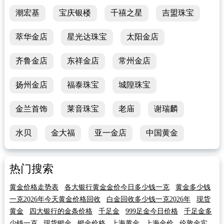
潮宏基
宝庆银楼
千禧之星
吉盟珠宝
萃华金店
星光达珠宝
太阳金店
齐鲁金店
东祥金店
常州金店
扬州金店
福泰珠宝
城隍珠宝
金兰首饰
莱音珠宝
老庙
谢瑞麟
水贝
金大福
亚一金店
中国黄金
热门搜索
黄金价格走势表
各大银行黄金金价今日多少钱一克
黄金多少钱
一克2026年今天黄金价格回收
白金回收多少钱一克2026年
现货
黄金
四大银行的金条价格
千足金
999足金今日价格
千足金多
少钱一克
现货钯金
钯金价格
上海黄金
上海金价
伦敦金实