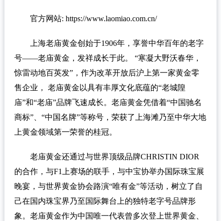
官方网站: https://www.laomiao.com.cn/
上海老庙黄金创始于1906年，享誉中华百年的老字
号——老庙黄金，发祥成长于此。 “寒凝大野沃春华，
惊雷动地百英发”，作为改革开放后沪上第一家黄金零
售企业， 老庙黄金以具有丰厚文化底蕴的“老城隍
庙”和“老庙”品牌飞速成长。老庙黄金凭借着“中国驰名
商标”、“中国名牌”等称号，荣获了上海滩乃至中华大地
上黄金领域第一荣誉的桂冠。
老庙黄金还通过与世界顶级品牌CHRISTIN DIOR
的合作，与F1上赛场的联手，与中宝协举办国际珠宝展
晚宴，与世界黄金协会路演“唯有金”等活动，树立了自
己在国内珠宝界乃至国际舞台上的独特老字号品牌形
象。老庙黄金作为中国唯一代表曾多次登上世界黄金、