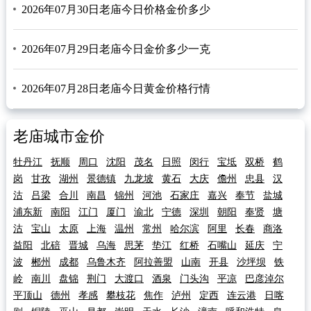
2026年07月30日老庙今日价格金价多少
2026年07月29日老庙今日金价多少一克
2026年07月28日老庙今日黄金价格行情
老庙城市金价
牡丹江
抚顺
周口
沈阳
茂名
日照
闵行
宝坻
双桥
鹤
岗
甘孜
湖州
景德镇
九龙坡
黄石
大庆
儋州
忠县
汉
沽
吕梁
合川
南昌
锦州
河池
石家庄
嘉兴
奉节
盐城
浦东新
南阳
江门
厦门
渝北
宁德
深圳
朝阳
奉贤
塘
沽
宝山
太原
上海
温州
常州
哈尔滨
阿里
长春
商洛
益阳
北碚
晋城
乌海
思茅
垫江
红桥
石嘴山
延庆
宁
波
郴州
成都
乌鲁木齐
阿拉善盟
山南
开县
沙坪坝
铁
岭
南川
盘锦
荆门
大渡口
酒泉
门头沟
平凉
巴彦淖尔
平顶山
德州
孝感
攀枝花
焦作
泸州
定西
连云港
日喀