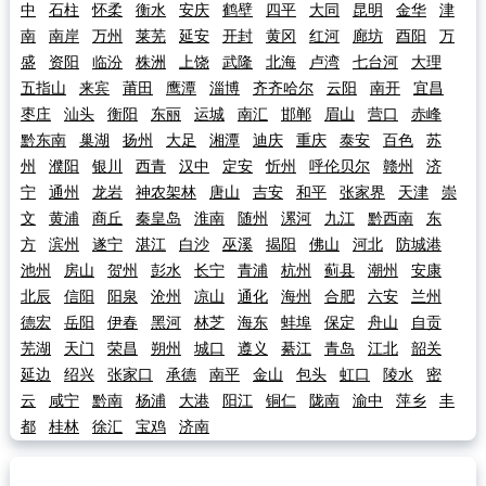
中
石柱
怀柔
衡水
安庆
鹤壁
四平
大同
昆明
金华
津
南
南岸
万州
莱芜
延安
开封
黄冈
红河
廊坊
酉阳
万
盛
资阳
临汾
株洲
上饶
武隆
北海
卢湾
七台河
大理
五指山
来宾
莆田
鹰潭
淄博
齐齐哈尔
云阳
南开
宜昌
枣庄
汕头
衡阳
东丽
运城
南汇
邯郸
眉山
营口
赤峰
黔东南
巢湖
扬州
大足
湘潭
迪庆
重庆
泰安
百色
苏
州
濮阳
银川
西青
汉中
定安
忻州
呼伦贝尔
赣州
济
宁
通州
龙岩
神农架林
唐山
吉安
和平
张家界
天津
崇
文
黄浦
商丘
秦皇岛
淮南
随州
漯河
九江
黔西南
东
方
滨州
遂宁
湛江
白沙
巫溪
揭阳
佛山
河北
防城港
池州
房山
贺州
彭水
长宁
青浦
杭州
蓟县
潮州
安康
北辰
信阳
阳泉
沧州
凉山
通化
海州
合肥
六安
兰州
德宏
岳阳
伊春
黑河
林芝
海东
蚌埠
保定
舟山
自贡
芜湖
天门
荣昌
朔州
城口
遵义
綦江
青岛
江北
韶关
延边
绍兴
张家口
承德
南平
金山
包头
虹口
陵水
密
云
咸宁
黔南
杨浦
大港
阳江
铜仁
陇南
渝中
萍乡
丰
都
桂林
徐汇
宝鸡
济南