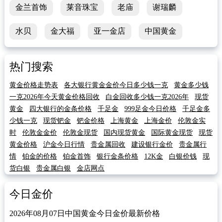
金兰首饰
莱音珠宝
老庙
谢瑞麟
水贝
金大福
亚一金店
中国黄金
热门搜索
黄金价格走势表
各大银行黄金金价今日多少钱一克
黄金多少钱
一克2026年今天黄金价格回收
白金回收多少钱一克2026年
现货
黄金
四大银行的金条价格
千足金
999足金今日价格
千足金多
少钱一克
现货钯金
钯金价格
上海黄金
上海金价
伦敦金实
时
伦敦金金价
伦敦金现货
国内现货黄金
国际黄金现货
现货
黄金价格
沪金今日行情
贵金属回收
建设银行金价
贵金属行
情
铂金的价格
铂金首饰
银行金条价格
12K金
白银价钱
现
货白银
贵金属白银
金店网点
今日金价
2026年08月07日中国黄金今日金价最新价格