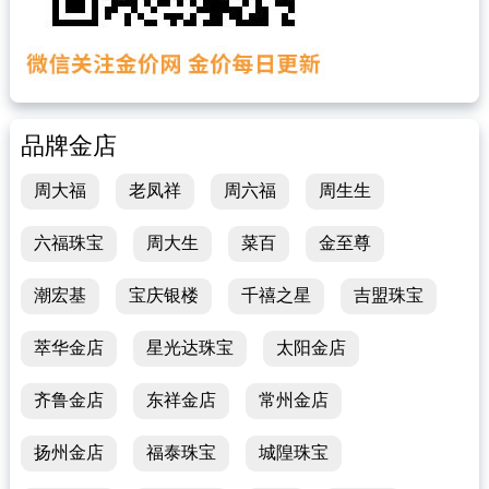
品牌金店
周大福
老凤祥
周六福
周生生
六福珠宝
周大生
菜百
金至尊
潮宏基
宝庆银楼
千禧之星
吉盟珠宝
萃华金店
星光达珠宝
太阳金店
齐鲁金店
东祥金店
常州金店
扬州金店
福泰珠宝
城隍珠宝