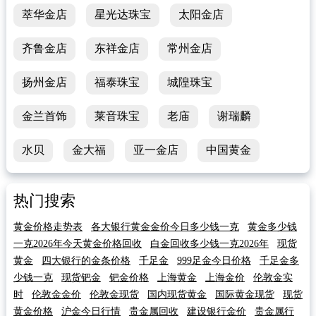
萃华金店
星光达珠宝
太阳金店
齐鲁金店
东祥金店
常州金店
扬州金店
福泰珠宝
城隍珠宝
金兰首饰
莱音珠宝
老庙
谢瑞麟
水贝
金大福
亚一金店
中国黄金
热门搜索
黄金价格走势表
各大银行黄金金价今日多少钱一克
黄金多少钱
一克2026年今天黄金价格回收
白金回收多少钱一克2026年
现货
黄金
四大银行的金条价格
千足金
999足金今日价格
千足金多
少钱一克
现货钯金
钯金价格
上海黄金
上海金价
伦敦金实
时
伦敦金金价
伦敦金现货
国内现货黄金
国际黄金现货
现货
黄金价格
沪金今日行情
贵金属回收
建设银行金价
贵金属行