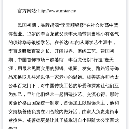
官方网站: http://www.mstar.cn/
民国初期，品牌起源“李天顺银楼”在社会动荡中暂
停营业。13岁的李百龙被父亲李天顺带到当地小有名气
的项锦华等银楼学艺。在长达6年的从师学艺生涯中，
李百龙吸取百家之长、开阔眼界、磨练工艺。建国初
期，中国首饰市场日趋萎缩，李百龙便以“行担”走天
涯，用最常见而实用的脚镯、银圈、发夹、路路通等饰
品来换取几斗米以供一家老小的温饱。杨善德亦师承太
公李百龙门下，对中国传统工艺的挚爱和探索让他们互
为知己，早年他们经常一起切磋技艺、交流心得。那时
黄金价格由国家统一制定，首饰加工以银饰为主，他和
女婿杨善德负责在四合院内做好活，由家人负责走街串
巷换售。杨善德更是让其子杨乖进自小跟随太公李百龙
学习。