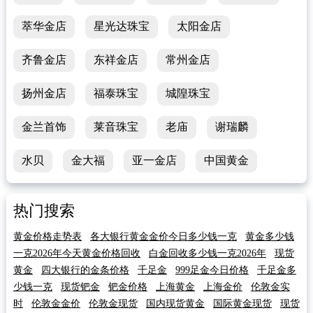
萃华金店
星光达珠宝
太阳金店
齐鲁金店
东祥金店
常州金店
扬州金店
福泰珠宝
城隍珠宝
金兰首饰
莱音珠宝
老庙
谢瑞麟
水贝
金大福
亚一金店
中国黄金
热门搜索
黄金价格走势表
各大银行黄金金价今日多少钱一克
黄金多少钱
一克2026年今天黄金价格回收
白金回收多少钱一克2026年
现货
黄金
四大银行的金条价格
千足金
999足金今日价格
千足金多
少钱一克
现货钯金
钯金价格
上海黄金
上海金价
伦敦金实
时
伦敦金金价
伦敦金现货
国内现货黄金
国际黄金现货
现货