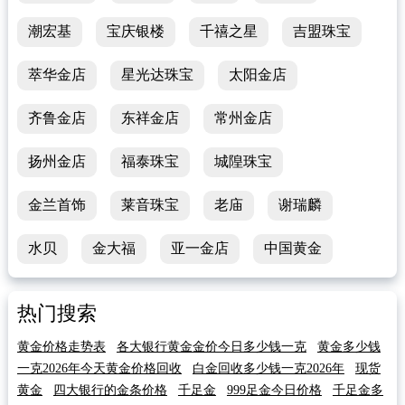
潮宏基
宝庆银楼
千禧之星
吉盟珠宝
萃华金店
星光达珠宝
太阳金店
齐鲁金店
东祥金店
常州金店
扬州金店
福泰珠宝
城隍珠宝
金兰首饰
莱音珠宝
老庙
谢瑞麟
水贝
金大福
亚一金店
中国黄金
热门搜索
黄金价格走势表
各大银行黄金金价今日多少钱一克
黄金多少钱
一克2026年今天黄金价格回收
白金回收多少钱一克2026年
现货
黄金
四大银行的金条价格
千足金
999足金今日价格
千足金多