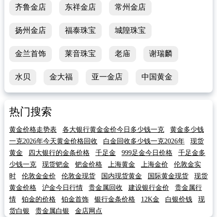
齐鲁金店
东祥金店
常州金店
扬州金店
福泰珠宝
城隍珠宝
金兰首饰
莱音珠宝
老庙
谢瑞麟
水贝
金大福
亚一金店
中国黄金
热门搜索
黄金价格走势表
各大银行黄金金价今日多少钱一克
黄金多少钱
一克2026年今天黄金价格回收
白金回收多少钱一克2026年
现货
黄金
四大银行的金条价格
千足金
999足金今日价格
千足金多
少钱一克
现货钯金
钯金价格
上海黄金
上海金价
伦敦金实
时
伦敦金金价
伦敦金现货
国内现货黄金
国际黄金现货
现货
黄金价格
沪金今日行情
贵金属回收
建设银行金价
贵金属行
情
铂金的价格
铂金首饰
银行金条价格
12K金
白银价钱
现
货白银
贵金属白银
金店网点