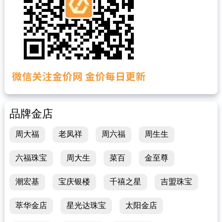
品牌金店
周大福
老凤祥
周六福
周生生
六福珠宝
周大生
菜百
金至尊
潮宏基
宝庆银楼
千禧之星
吉盟珠宝
萃华金店
星光达珠宝
太阳金店