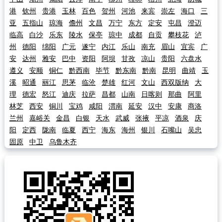
港
钦州
贵港
玉林
百色
贺州
河池
来宾
崇左
海口
三
亚
五指山
琼海
儋州
文昌
万宁
东方
定安
屯昌
澄迈
临高
白沙
乐东
陵水
保亭
琼中
成都
自贡
攀枝花
泸
州
德阳
绵阳
广元
遂宁
内江
乐山
南充
眉山
宜宾
广
安
达州
雅安
巴中
资阳
阿坝
甘孜
凉山
贵阳
六盘水
遵义
安顺
铜仁
黔西南
毕节
黔东南
黔南
昆明
曲靖
玉
溪
昭通
丽江
思茅
临沧
楚雄
红河
文山
西双版纳
大
理
德宏
怒江
迪庆
拉萨
昌都
山南
日喀则
那曲
阿里
林芝
西安
铜川
宝鸡
咸阳
渭南
延安
汉中
安康
商洛
兰州
嘉峪关
金昌
白银
天水
武威
张掖
平凉
酒泉
庆
阳
定西
陇南
临夏
西宁
海东
海州
银川
石嘴山
吴忠
固原
中卫
乌鲁木齐