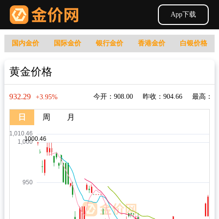
App下载
国内金价
国际金价
银行金价
香港金价
白银价格
黄金价格
932.29
今开：908.00
昨收：904.66
最高：
+3.95%
日
周
月
934.50
最低：908.00