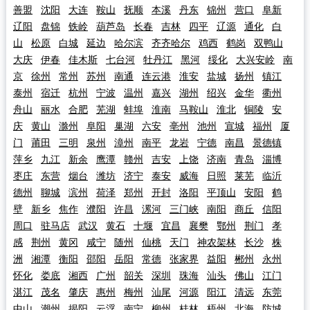
善盟
沈阳
大连
鞍山
抚顺
本溪
丹东
锦州
营口
阜新
辽阳
盘锦
铁岭
葫芦岛
长春
吉林
四平
辽源
通化
白
山
松原
白城
延边
哈尔滨
齐齐哈尔
鸡西
鹤岗
双鸭山
大庆
伊春
佳木斯
七台河
牡丹江
黑河
绥化
大兴安岭
南
京
徐州
常州
苏州
南通
连云港
淮安
盐城
扬州
镇江
泰州
宿迁
杭州
宁波
温州
嘉兴
湖州
绍兴
金华
衢州
舟山
丽水
合肥
芜湖
蚌埠
淮南
马鞍山
淮北
铜陵
安
庆
黄山
滁州
阜阳
巢湖
六安
亳州
池州
宣城
福州
厦
门
莆田
三明
泉州
漳州
南平
龙岩
宁德
南昌
景德镇
萍乡
九江
新余
鹰潭
赣州
吉安
上饶
济南
青岛
淄博
枣庄
东营
烟台
潍坊
济宁
泰安
威海
日照
莱芜
临沂
德州
聊城
滨州
荷泽
郑州
开封
洛阳
平顶山
安阳
鹤
壁
新乡
焦作
濮阳
许昌
漯河
三门峡
南阳
商丘
信阳
周口
驻马店
武汉
黄石
十堰
宜昌
襄樊
鄂州
荆门
孝
感
荆州
黄冈
咸宁
随州
仙桃
天门
神农架林
长沙
株
洲
湘潭
衡阳
邵阳
岳阳
常德
张家界
益阳
郴州
永州
怀化
娄底
湘西
广州
韶关
深圳
珠海
汕头
佛山
江门
湛江
茂名
肇庆
惠州
梅州
汕尾
河源
阳江
清远
东莞
中山
潮州
揭阳
云浮
南宁
柳州
桂林
梧州
北海
防城