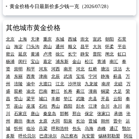
黄金价格今日最新价多少钱一克（2026/07/28）
其他城市黄金价格
北京
上海
天津
重庆
东城
西城
崇文
宣武
朝阳
石景
山
海淀
门头沟
房山
通州
顺义
昌平
大兴
怀柔
平谷
密云
延庆
黄浦
卢湾
徐汇
长宁
静安
普陀
闸北
虹口
杨浦
闵行
宝山
嘉定
浦东新
金山
松江
青浦
南汇
奉
贤
崇明
和平
河东
河西
南开
河北
红桥
塘沽
汉沽
大
港
东丽
西青
津南
北辰
武清
宝坻
宁河
静海
蓟县
万
州
涪陵
渝中
大渡口
江北
沙坪坝
九龙坡
南岸
北碚
万
盛
双桥
渝北
巴南
黔江
长寿
綦江
潼南
铜梁
大足
荣
昌
璧山
梁平
城口
丰都
垫江
武隆
忠县
开县
云阳
奉
节
巫山
巫溪
石柱
秀山
酉阳
彭水
江津
合川
永川
南
川
石家庄
唐山
秦皇岛
邯郸
邢台
保定
张家口
承德
沧
州
廊坊
衡水
太原
大同
阳泉
长治
晋城
朔州
晋中
运
城
忻州
临汾
吕梁
呼和浩特
包头
乌海
赤峰
通辽
鄂尔
多斯
呼伦贝尔
巴彦淖尔
乌兰察布
兴安盟
锡林郭勒盟
阿拉