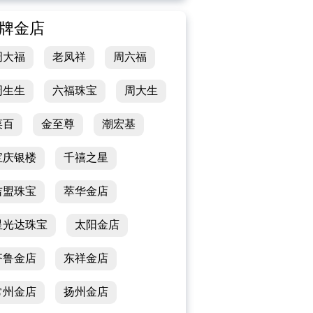
牌金店
周大福
老凤祥
周六福
周生生
六福珠宝
周大生
菜百
金至尊
潮宏基
宝庆银楼
千禧之星
吉盟珠宝
萃华金店
星光达珠宝
太阳金店
齐鲁金店
东祥金店
常州金店
扬州金店