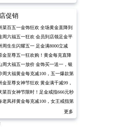
店促销
州菜百五一金饰狂欢 全场黄金直降到
连周六福五一狂欢 会员到店领足金平
扣
州周生生闪耀五一 足金满8000立减
原金至尊五一狂欢购！黄金每克直降
0元
山周大福五一放价 金饰买一送一，银
免费送
沙周大福黄金每克减100，五一爆款第
件0元
州金至尊女神节狂欢 黄金满千减99，
石5折起
庆菜百女神节限时！足金戒指666元秒
春老凤祥黄金每克减100，女王戒指第
件0元
更多
！