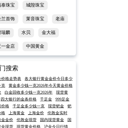
福泰珠宝
城隍珠宝
金兰首饰
莱音珠宝
老庙
谢瑞麟
水贝
金大福
亚一金店
中国黄金
门搜索
金价格走势表
各大银行黄金金价今日多少
一克
黄金多少钱一克2026年今天黄金价格
收
白金回收多少钱一克2026年
现货黄
四大银行的金条价格
千足金
999足金
日价格
千足金多少钱一克
现货钯金
钯
价格
上海黄金
上海金价
伦敦金实时
敦金金价
伦敦金现货
国内现货黄金
国
黄金现货
现货黄金价格
沪金今日行情