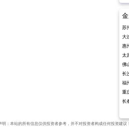
金
苏
底
大
安
惠
800
太
12
佛
饰
长
二
福
钻
重
杀
长
二
声明：本站的所有信息仅供投资者参考，并不对投资者构成任何投资建议