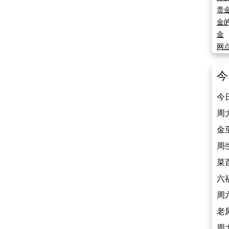
贵
金
金
网
今
今
（2
周
（2
金
（2
周
（2
菜
（2
六
（2
周
（2
老
（2
周