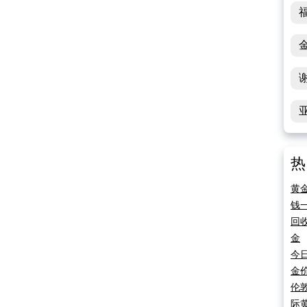
热
黄
钱
回
金
今
金
伦
际