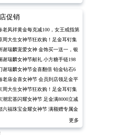
店促销
春老凤祥黄金每克减100，女王戒指第
件0元
原周大生女神节狂欢购！足金耳钉集
免费领
州谢瑞麟宠爱女神 金饰买一送一，银
免费送
锡谢瑞麟女神节献礼 小方糖手链198
带回家
门谢瑞麟女神节金喜翻倍 铂金钻石6
起
海老庙金喜女神节 会员到店领足金平
扣
京周大生女神节狂欢购！足金耳钉集
免费领
京潮宏基闪耀女神节 足金满8000立减
都六福珠宝金耀女神节 满额赠专属金
手串
更多
！