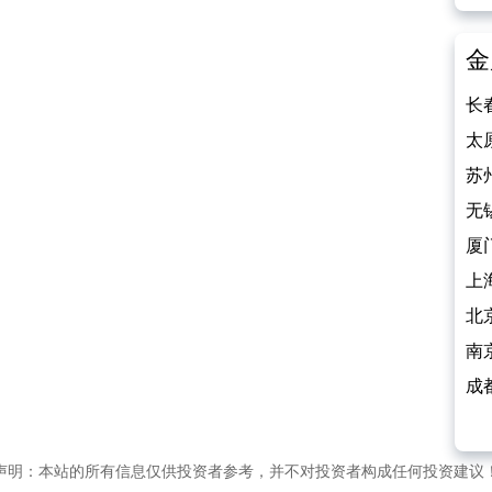
金
长
二
太
赞
苏
饰
无
元
厦
折
上
安
北
赞
南
800
成
饰
声明：本站的所有信息仅供投资者参考，并不对投资者构成任何投资建议