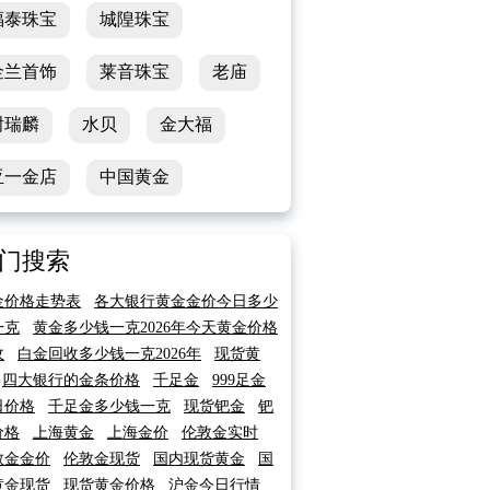
福泰珠宝
城隍珠宝
金兰首饰
莱音珠宝
老庙
谢瑞麟
水贝
金大福
亚一金店
中国黄金
门搜索
金价格走势表
各大银行黄金金价今日多少
一克
黄金多少钱一克2026年今天黄金价格
收
白金回收多少钱一克2026年
现货黄
四大银行的金条价格
千足金
999足金
日价格
千足金多少钱一克
现货钯金
钯
价格
上海黄金
上海金价
伦敦金实时
敦金金价
伦敦金现货
国内现货黄金
国
黄金现货
现货黄金价格
沪金今日行情