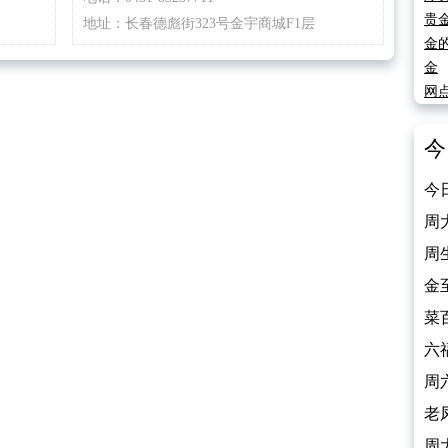
贵
地址：长春德彪街323号金宇商城F1层
金
金
网
今
今
（2
周
（2
周
（2
金
（2
菜
（2
六
（2
周
（2
老
（2
周