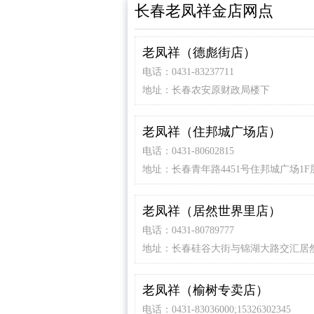
长春老凤祥金店网点
老凤祥（德彪街店）
电话：0431-83237711
地址：长春农安原财政局楼下
老凤祥（住邦城广场店）
电话：0431-80602815
地址：长春青年路4451号住邦城广场1F
老凤祥（居然世界里店）
电话：0431-80789777
地址：长春硅谷大街与锦湖大路交汇居
里购物中心北门一楼
老凤祥（榆树专卖店）
电话：0431-83036000;15326302345