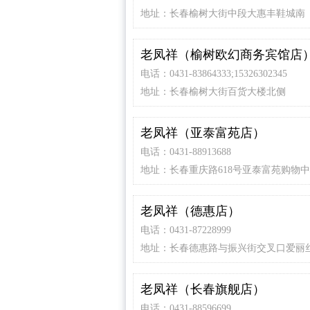
地址：长春榆树大街中段大惠丰鞋城南
老凤祥（榆树欧幻商务宾馆店
电话：0431-83864333;15326302345
地址：长春榆树大街百货大楼北侧
老凤祥（亚泰富苑店）
电话：0431-88913688
地址：长春重庆路618号亚泰富苑购物中
老凤祥（德惠店）
电话：0431-87228999
地址：长春德惠路与振兴街交叉口爱丽
右侧
老凤祥（长春旗舰店）
电话：0431-88596699