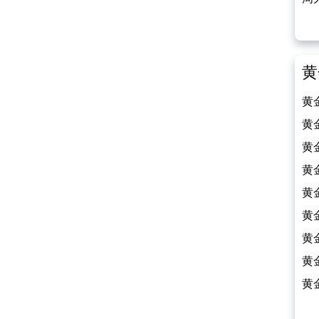
（2
黄
黄
（2
黄
（2
黄
（2
黄
（2
黄
（2
黄
（2
黄
（2
黄
（2
黄
（2