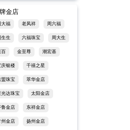
牌金店
周大福
老凤祥
周六福
周生生
六福珠宝
周大生
菜百
金至尊
潮宏基
宝庆银楼
千禧之星
吉盟珠宝
萃华金店
星光达珠宝
太阳金店
齐鲁金店
东祥金店
常州金店
扬州金店