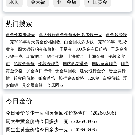
水贝
金大福
亚一金店
中国黄金
热门搜索
黄金价格走势表
各大银行黄金金价今日多少钱一克
黄金多少钱
一克2026年今天黄金价格回收
白金回收多少钱一克2026年
现货
黄金
四大银行的金条价格
千足金
999足金今日价格
千足金多
少钱一克
现货钯金
钯金价格
上海黄金
上海金价
伦敦金实
时
伦敦金金价
伦敦金现货
国内现货黄金
国际黄金现货
现货
黄金价格
沪金今日行情
贵金属回收
建设银行金价
贵金属行
情
铂金的价格
铂金首饰
银行金条价格
12K金
白银价钱
现
货白银
贵金属白银
金店网点
今日金价
今日金价多少一克和黄金回收价格查询（2026/03/06）
周大生黄金价格今日多少一克（2026/03/06）
周生生黄金价格今日多少一克（2026/03/06）