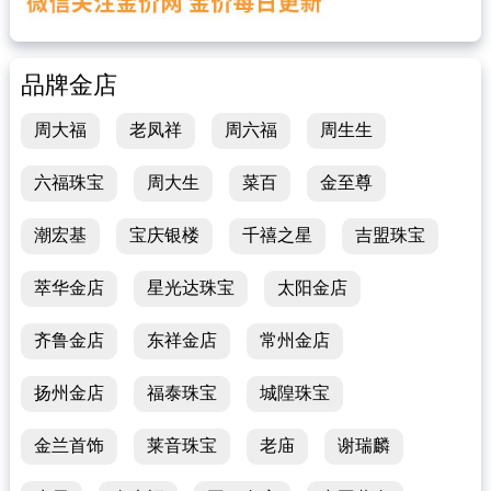
品牌金店
周大福
老凤祥
周六福
周生生
六福珠宝
周大生
菜百
金至尊
潮宏基
宝庆银楼
千禧之星
吉盟珠宝
萃华金店
星光达珠宝
太阳金店
齐鲁金店
东祥金店
常州金店
扬州金店
福泰珠宝
城隍珠宝
金兰首饰
莱音珠宝
老庙
谢瑞麟