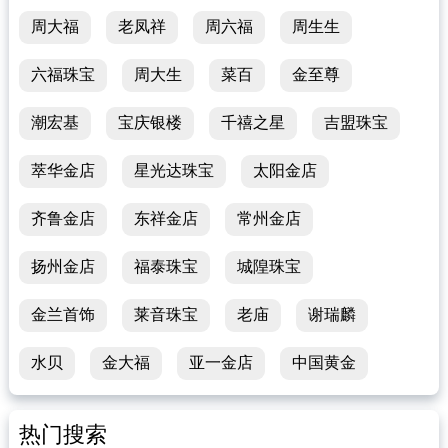
周大福
老凤祥
周六福
周生生
六福珠宝
周大生
菜百
金至尊
潮宏基
宝庆银楼
千禧之星
吉盟珠宝
萃华金店
星光达珠宝
太阳金店
齐鲁金店
东祥金店
常州金店
扬州金店
福泰珠宝
城隍珠宝
金兰首饰
莱音珠宝
老庙
谢瑞麟
水贝
金大福
亚一金店
中国黄金
热门搜索