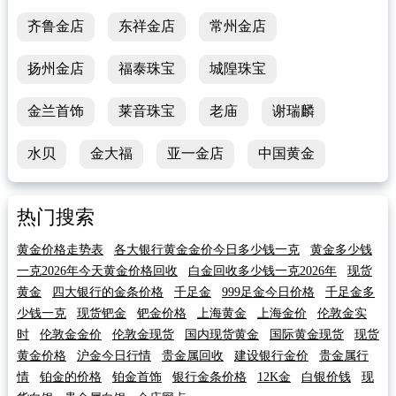
齐鲁金店
东祥金店
常州金店
扬州金店
福泰珠宝
城隍珠宝
金兰首饰
莱音珠宝
老庙
谢瑞麟
水贝
金大福
亚一金店
中国黄金
热门搜索
黄金价格走势表
各大银行黄金金价今日多少钱一克
黄金多少钱
一克2026年今天黄金价格回收
白金回收多少钱一克2026年
现货
黄金
四大银行的金条价格
千足金
999足金今日价格
千足金多
少钱一克
现货钯金
钯金价格
上海黄金
上海金价
伦敦金实
时
伦敦金金价
伦敦金现货
国内现货黄金
国际黄金现货
现货
黄金价格
沪金今日行情
贵金属回收
建设银行金价
贵金属行
情
铂金的价格
铂金首饰
银行金条价格
12K金
白银价钱
现