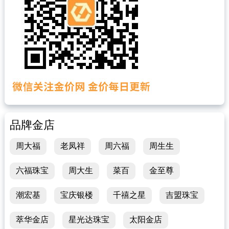
品牌金店
周大福
老凤祥
周六福
周生生
六福珠宝
周大生
菜百
金至尊
潮宏基
宝庆银楼
千禧之星
吉盟珠宝
萃华金店
星光达珠宝
太阳金店