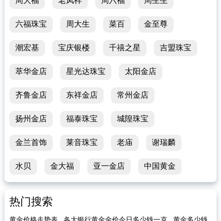
周大福
老凤祥
周六福
周生生
六福珠宝
周大生
菜百
金至尊
潮宏基
宝庆银楼
千禧之星
吉盟珠宝
萃华金店
星光达珠宝
太阳金店
齐鲁金店
东祥金店
常州金店
扬州金店
福泰珠宝
城隍珠宝
金兰首饰
莱音珠宝
老庙
谢瑞麟
水贝
金大福
亚一金店
中国黄金
热门搜索
黄金价格走势表
各大银行黄金金价今日多少钱一克
黄金多少钱