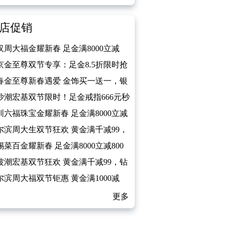
店促销
汉周大福金耀新春 足金满8000立减
京金至尊双节专享：足金8.5折限时抢
春金至尊新春遇爱 金饰买一送一，银
免费送
沙潮宏基双节限时！足金戒指666元秒
圳六福珠宝金耀新春 足金满8000立减
尔滨周大生双节狂欢 黄金满千减99，
石5折起
锡菜百金耀新春 足金满8000立减800
波潮宏基双节狂欢 黄金满千减99，钻
5折起
尔滨周大福双节钜惠 黄金满1000减
更多