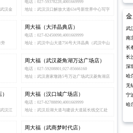
电话：027-59378228;4001669999
（武汉金
地址：武汉汉口解放大道634号新世界中心写字
金
楼B座18层
周大福（大洋晶典店）
武
电话：027-82450098;4001669999
800
南
口旁
地址：武汉中山大道756号大洋晶典（武汉中山
长
店）1F层
饰
长
周大福（武汉菱角湖万达广场店）
杀
深
电话：027-59208801;027-85666160
800
哈
地址：武汉唐家墩路5号万达广场武汉菱角湖店
F1层
钻
无
店）
周大福（汉口城广场店）
宁
电话：027-82788890;4001669999
石
哈
（武汉江
地址：武汉后湖大道与建设大道延长线交汇处
100
汉口城广场F1
周大福（武商梦时代店）