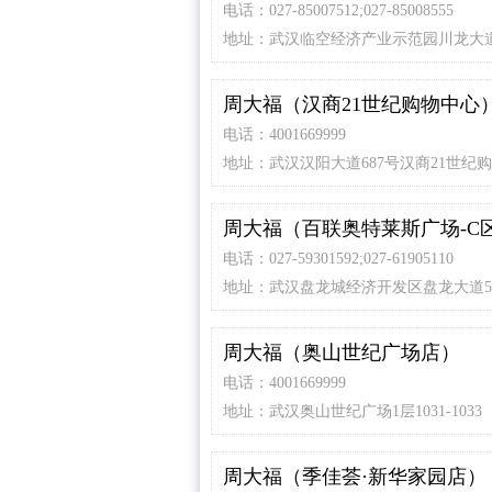
电话：027-85007512;027-85008555
地址：武汉临空经济产业示范园川龙大
周大福（汉商21世纪购物中心
电话：4001669999
地址：武汉汉阳大道687号汉商21世纪
2F层
周大福（百联奥特莱斯广场-C
店）
电话：027-59301592;027-61905110
地址：武汉盘龙城经济开发区盘龙大道5
联奥特莱斯广场F1
周大福（奥山世纪广场店）
电话：4001669999
地址：武汉奥山世纪广场1层1031-1033
周大福（季佳荟·新华家园店）