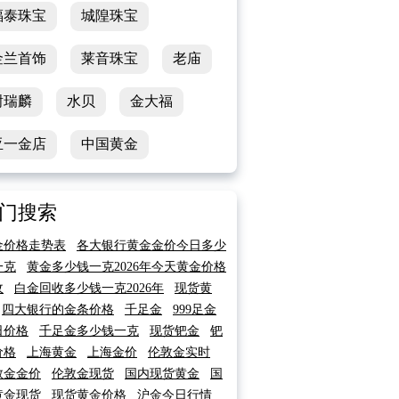
福泰珠宝
城隍珠宝
金兰首饰
莱音珠宝
老庙
谢瑞麟
水贝
金大福
亚一金店
中国黄金
门搜索
金价格走势表
各大银行黄金金价今日多少
一克
黄金多少钱一克2026年今天黄金价格
收
白金回收多少钱一克2026年
现货黄
四大银行的金条价格
千足金
999足金
日价格
千足金多少钱一克
现货钯金
钯
价格
上海黄金
上海金价
伦敦金实时
敦金金价
伦敦金现货
国内现货黄金
国
黄金现货
现货黄金价格
沪金今日行情