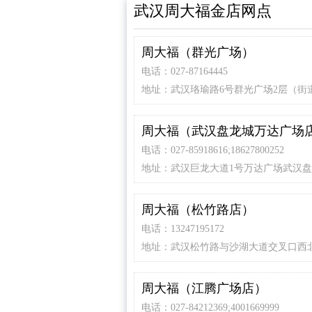
武汉周大福金店网点
周大福（群光广场）
电话：027-87164445
地址：武汉珞瑜路6号群光广场2层（街
铁站B口步行180米）
周大福（武汉盘龙城万达广场
电话：027-85918616;18627800252
地址：武汉巨龙大道1号万达广场武汉
F1层
周大福（松竹路店）
电话：13247195172
地址：武汉松竹路与沙湖大道交叉口西北
周大福（江腾广场店）
电话：027-84212369;4001669999