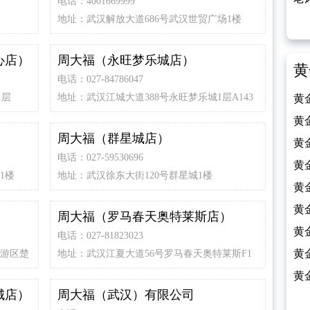
电话：4001669999
地址：武汉解放大道686号武汉世贸广场1楼
（2
心店）
周大福（永旺梦乐城店）
黄
电话：027-84786047
1层
地址：武汉江城大道388号永旺梦乐城1层A143
黄
（2
黄
周大福（群星城店）
（2
黄
电话：027-59530696
（2
黄
1楼
地址：武汉徐东大街120号群星城1楼
（2
黄
（2
黄
周大福（罗马春天奥特莱斯店）
（2
黄
电话：027-81823023
（2
黄
旅游区楚
地址：武汉江夏大道56号罗马春天奥特莱斯F1
层
（2
黄
城店）
周大福（武汉）有限公司
（2