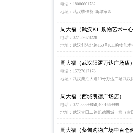
电话：18086601782
地址：武汉季佳荟·新华家园
周大福（武汉K11购物艺术中
电话：027-59378228
地址：武汉利济北路163号K11购物艺术
层H120商铺周大福
周大福（武汉阳逻万达广场店
电话：15727017178
地址：武汉柴泊大道19号万达广场武汉
F1层
周大福（西城凯德广场店）
电话：027-83599858;4001669999
地址：武汉古田二路凯德西城一楼（古
地铁站A口步行340米）
周大福（蔡甸购物广场中百仓