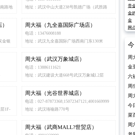
贵
中南路地
地址：武汉中山大道238号凯德广场（武胜路
店）L1层
金
金
店）
周大福（九全嘉国际广场店）
网
电话：13476008188
汉金银
地址：武汉九全嘉国际广场西南门东130米
今
周
周大福（武汉万象城店）
（2
金
电话：13886111621
层
地址：武汉建设大道668号武汉万象城L2层
（2
六
（2
周
周大福（光谷世界城店）
（2
周
电话：027-87873368;15072347121;4001669999
（2
今
1F-
地址：武汉珞喻路770号
（2
菜
（2
周
周大福（武商MALL?世贸店）
（2
老