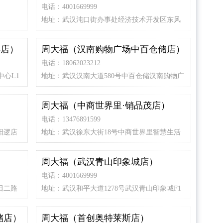
电话：4001669999
地址：武汉沌口街办事处经济技术开发区东风
大道111号万达百货一楼
心店）
周大福（汉南购物广场中百仓储店）
电话：18062023212
中心L1
地址：武汉汉南大道580号中百仓储汉南购物广
场F1层
）
周大福（中商世界里·销品茂店）
电话：13476891599
阳逻店
地址：武汉徐东大街18号中商世界里智慧生活
MALL
周大福（武汉青山印象城店）
电话：4001669999
田二路
地址：武汉和平大道1278号武汉青山印象城F1
层
储店）
周大福（首创奥特莱斯店）