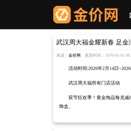
武汉周大福金耀新春 足金满8
来源：
金价网
更新时间：1970-01-01 08:3
活动时间:2026年2月14日~202
武汉周大福所有门店活动
双节狂欢季！
黄金
饰品每克减6
饰盒。