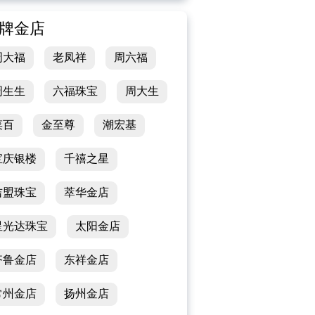
牌金店
周大福
老凤祥
周六福
周生生
六福珠宝
周大生
菜百
金至尊
潮宏基
宝庆银楼
千禧之星
吉盟珠宝
萃华金店
星光达珠宝
太阳金店
齐鲁金店
东祥金店
常州金店
扬州金店