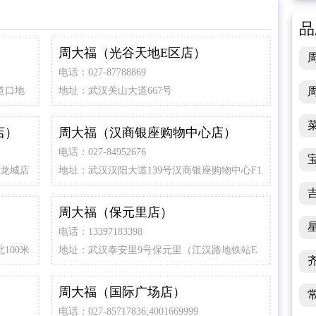
品
周大福（光谷天地E区店）
电话：027-87788869
道口地
地址：武汉关山大道667号
店）
周大福（汉商银座购物中心店）
电话：027-84952676
盘龙城店
地址：武汉汉阳大道139号汉商银座购物中心F1
层
周大福（保元里店）
电话：13397183398
100米
地址：武汉泰安里9号保元里（江汉路地铁站E
口步行390米）
周大福（国际广场店）
电话：027-85717836;4001669999