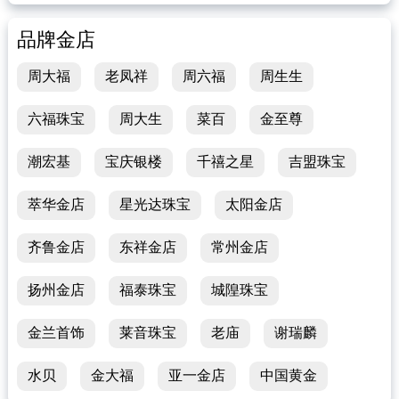
品牌金店
周大福
老凤祥
周六福
周生生
六福珠宝
周大生
菜百
金至尊
潮宏基
宝庆银楼
千禧之星
吉盟珠宝
萃华金店
星光达珠宝
太阳金店
齐鲁金店
东祥金店
常州金店
扬州金店
福泰珠宝
城隍珠宝
金兰首饰
莱音珠宝
老庙
谢瑞麟
水贝
金大福
亚一金店
中国黄金