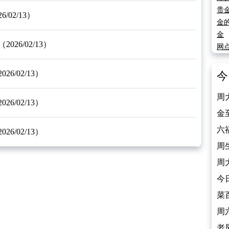
贵
02/13）
金
金
6/02/13）
网
/02/13）
今
周
/02/13）
（2
金
（2
六
/02/13）
（2
周
（2
周
（2
今
（2
菜
（2
周
（2
老