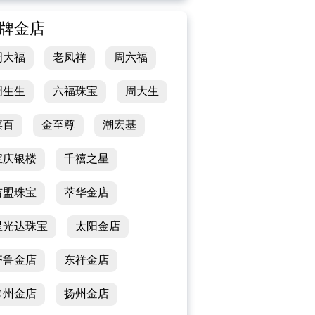
牌金店
周大福
老凤祥
周六福
周生生
六福珠宝
周大生
菜百
金至尊
潮宏基
宝庆银楼
千禧之星
吉盟珠宝
萃华金店
星光达珠宝
太阳金店
齐鲁金店
东祥金店
常州金店
扬州金店