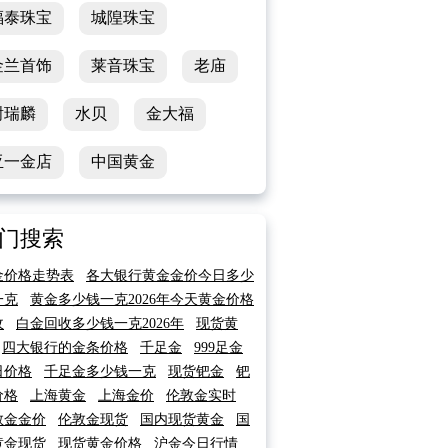
福泰珠宝
城隍珠宝
金兰首饰
莱音珠宝
老庙
谢瑞麟
水贝
金大福
亚一金店
中国黄金
门搜索
金价格走势表
各大银行黄金金价今日多少
一克
黄金多少钱一克2026年今天黄金价格
收
白金回收多少钱一克2026年
现货黄
四大银行的金条价格
千足金
999足金
日价格
千足金多少钱一克
现货钯金
钯
价格
上海黄金
上海金价
伦敦金实时
敦金金价
伦敦金现货
国内现货黄金
国
黄金现货
现货黄金价格
沪金今日行情