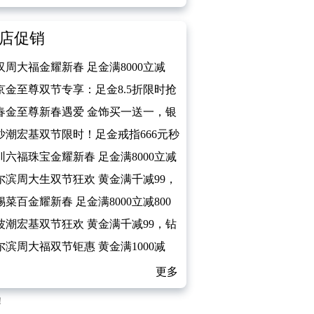
店促销
汉周大福金耀新春 足金满8000立减
京金至尊双节专享：足金8.5折限时抢
春金至尊新春遇爱 金饰买一送一，银
免费送
沙潮宏基双节限时！足金戒指666元秒
圳六福珠宝金耀新春 足金满8000立减
尔滨周大生双节狂欢 黄金满千减99，
石5折起
锡菜百金耀新春 足金满8000立减800
波潮宏基双节狂欢 黄金满千减99，钻
5折起
尔滨周大福双节钜惠 黄金满1000减
更多
！