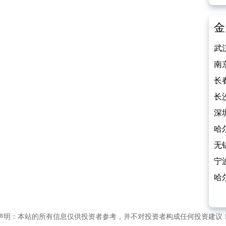
金
武
800
南
长
饰
长
杀
深
800
哈
钻
无
宁
石
哈
100
声明：本站的所有信息仅供投资者参考，并不对投资者构成任何投资建议