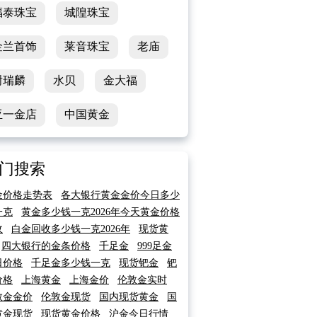
福泰珠宝
城隍珠宝
金兰首饰
莱音珠宝
老庙
谢瑞麟
水贝
金大福
亚一金店
中国黄金
门搜索
金价格走势表
各大银行黄金金价今日多少
一克
黄金多少钱一克2026年今天黄金价格
收
白金回收多少钱一克2026年
现货黄
四大银行的金条价格
千足金
999足金
日价格
千足金多少钱一克
现货钯金
钯
价格
上海黄金
上海金价
伦敦金实时
敦金金价
伦敦金现货
国内现货黄金
国
黄金现货
现货黄金价格
沪金今日行情