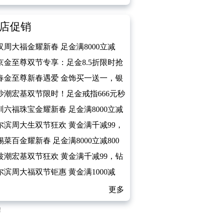
店促销
汉周大福金耀新春 足金满8000立减
京金至尊双节专享：足金8.5折限时抢
春金至尊新春遇爱 金饰买一送一，银
免费送
沙潮宏基双节限时！足金戒指666元秒
圳六福珠宝金耀新春 足金满8000立减
尔滨周大生双节狂欢 黄金满千减99，
石5折起
锡菜百金耀新春 足金满8000立减800
波潮宏基双节狂欢 黄金满千减99，钻
5折起
尔滨周大福双节钜惠 黄金满1000减
更多
！