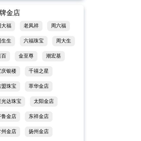
牌金店
周大福
老凤祥
周六福
周生生
六福珠宝
周大生
菜百
金至尊
潮宏基
宝庆银楼
千禧之星
吉盟珠宝
萃华金店
星光达珠宝
太阳金店
齐鲁金店
东祥金店
常州金店
扬州金店