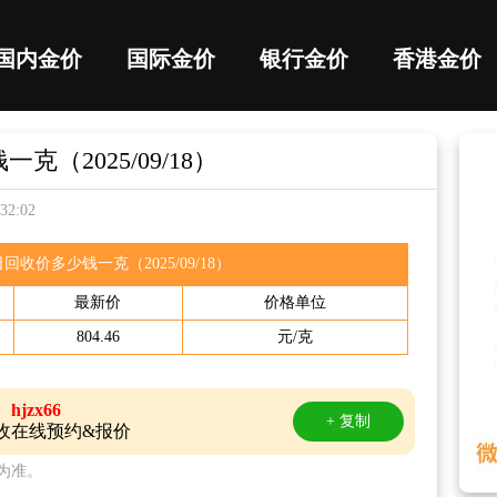
国内金价
国际金价
银行金价
香港金价
（2025/09/18）
2:02
回收价多少钱一克（2025/09/18）
最新价
价格单位
804.46
元/克
hjzx66
+ 复制
收在线预约&报价
为准。