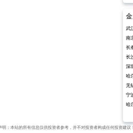
金
武
800
南
长
饰
长
杀
深
800
哈
钻
无
宁
石
哈
100
声明：本站的所有信息仅供投资者参考，并不对投资者构成任何投资建议