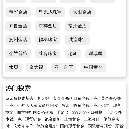
萃华金店
星光达珠宝
太阳金店
齐鲁金店
东祥金店
常州金店
扬州金店
福泰珠宝
城隍珠宝
金兰首饰
莱音珠宝
老庙
谢瑞麟
水贝
金大福
亚一金店
中国黄金
热门搜索
黄金价格走势表
各大银行黄金金价今日多少钱一克
黄金多少钱
一克2026年今天黄金价格回收
白金回收多少钱一克2026年
现货
黄金
四大银行的金条价格
千足金
999足金今日价格
千足金多
少钱一克
现货钯金
钯金价格
上海黄金
上海金价
伦敦金实
时
伦敦金金价
伦敦金现货
国内现货黄金
国际黄金现货
现货