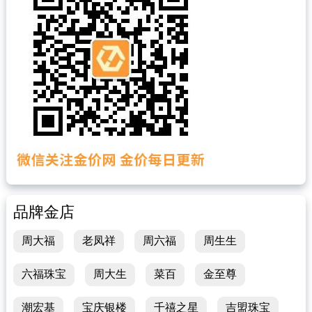
品牌金店
周大福
老凤祥
周六福
周生生
六福珠宝
周大生
菜百
金至尊
潮宏基
宝庆银楼
千禧之星
吉盟珠宝