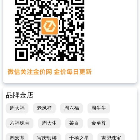
品牌金店
周大福
老凤祥
周六福
周生生
六福珠宝
周大生
菜百
金至尊
潮宏基
宝庆银楼
千禧之星
吉盟珠宝