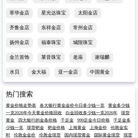
萃华金店
星光达珠宝
太阳金店
齐鲁金店
东祥金店
常州金店
扬州金店
福泰珠宝
城隍珠宝
金兰首饰
莱音珠宝
老庙
谢瑞麟
水贝
金大福
亚一金店
中国黄金
热门搜索
黄金价格走势表
各大银行黄金金价今日多少钱一克
黄金多少钱
一克2026年今天黄金价格回收
白金回收多少钱一克2026年
现货
黄金
四大银行的金条价格
千足金
999足金今日价格
千足金多
少钱一克
现货钯金
钯金价格
上海黄金
上海金价
伦敦金实
时
伦敦金金价
伦敦金现货
国内现货黄金
国际黄金现货
现货