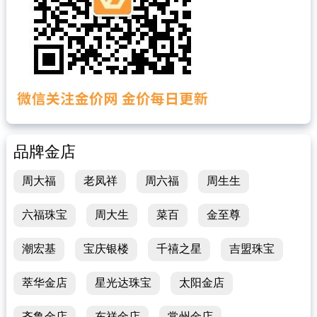
品牌金店
周大福
老凤祥
周六福
周生生
六福珠宝
周大生
菜百
金至尊
潮宏基
宝庆银楼
千禧之星
吉盟珠宝
萃华金店
星光达珠宝
太阳金店
齐鲁金店
东祥金店
常州金店