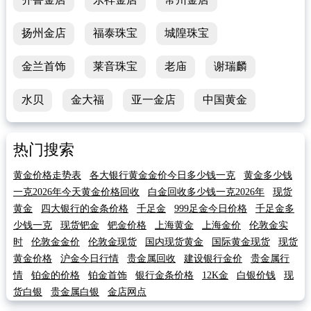
扬州金店
福泰珠宝
城隍珠宝
金兰首饰
莱音珠宝
老庙
谢瑞麟
水贝
金大福
亚一金店
中国黄金
热门搜索
黄金价格走势表
各大银行黄金金价今日多少钱一克
黄金多少钱
一克2026年今天黄金价格回收
白金回收多少钱一克2026年
现货
黄金
四大银行的金条价格
千足金
999足金今日价格
千足金多
少钱一克
现货钯金
钯金价格
上海黄金
上海金价
伦敦金实
时
伦敦金金价
伦敦金现货
国内现货黄金
国际黄金现货
现货
黄金价格
沪金今日行情
贵金属回收
建设银行金价
贵金属行
情
铂金的价格
铂金首饰
银行金条价格
12K金
白银价钱
现
货白银
贵金属白银
金店网点