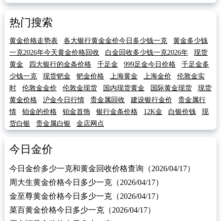
热门搜索
黄金价格走势表
各大银行黄金金价今日多少钱一克
黄金多少钱
一克2026年今天黄金价格回收
白金回收多少钱一克2026年
现货
黄金
四大银行的金条价格
千足金
999足金今日价格
千足金多
少钱一克
现货钯金
钯金价格
上海黄金
上海金价
伦敦金实
时
伦敦金金价
伦敦金现货
国内现货黄金
国际黄金现货
现货
黄金价格
沪金今日行情
贵金属回收
建设银行金价
贵金属行
情
铂金的价格
铂金首饰
银行金条价格
12K金
白银价钱
现
货白银
贵金属白银
金店网点
今日金价
今日金价多少一克和黄金回收价格查询（2026/04/17）
周大生黄金价格今日多少一克（2026/04/17）
金至尊黄金价格今日多少一克（2026/04/17）
菜百黄金价格今日多少一克（2026/04/17）