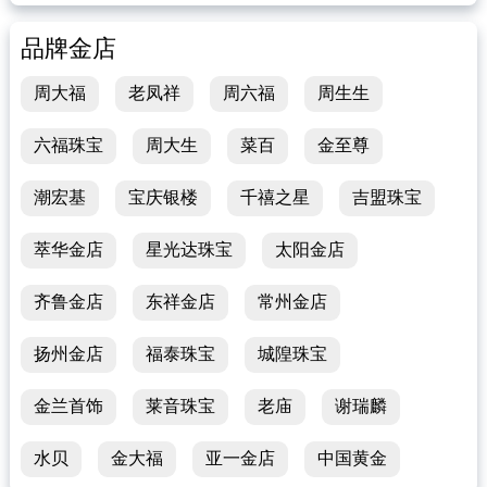
品牌金店
周大福
老凤祥
周六福
周生生
六福珠宝
周大生
菜百
金至尊
潮宏基
宝庆银楼
千禧之星
吉盟珠宝
萃华金店
星光达珠宝
太阳金店
齐鲁金店
东祥金店
常州金店
扬州金店
福泰珠宝
城隍珠宝
金兰首饰
莱音珠宝
老庙
谢瑞麟
水贝
金大福
亚一金店
中国黄金