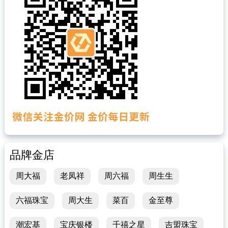
品牌金店
周大福
老凤祥
周六福
周生生
六福珠宝
周大生
菜百
金至尊
潮宏基
宝庆银楼
千禧之星
吉盟珠宝