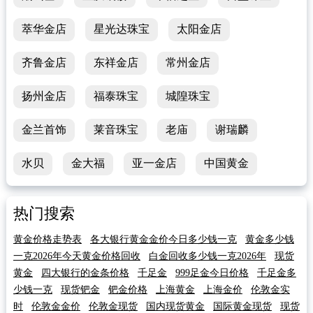
萃华金店
星光达珠宝
太阳金店
齐鲁金店
东祥金店
常州金店
扬州金店
福泰珠宝
城隍珠宝
金兰首饰
莱音珠宝
老庙
谢瑞麟
水贝
金大福
亚一金店
中国黄金
热门搜索
黄金价格走势表
各大银行黄金金价今日多少钱一克
黄金多少钱
一克2026年今天黄金价格回收
白金回收多少钱一克2026年
现货
黄金
四大银行的金条价格
千足金
999足金今日价格
千足金多
少钱一克
现货钯金
钯金价格
上海黄金
上海金价
伦敦金实
时
伦敦金金价
伦敦金现货
国内现货黄金
国际黄金现货
现货