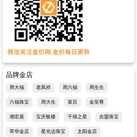
品牌金店
周大福
老凤祥
周六福
周生生
六福珠宝
周大生
菜百
金至尊
潮宏基
宝庆银楼
千禧之星
吉盟珠宝
萃华金店
星光达珠宝
太阳金店