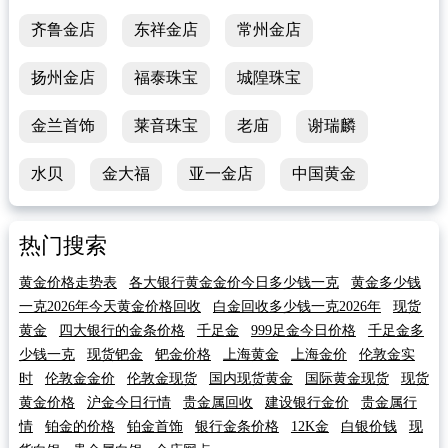
齐鲁金店
东祥金店
常州金店
扬州金店
福泰珠宝
城隍珠宝
金兰首饰
莱音珠宝
老庙
谢瑞麟
水贝
金大福
亚一金店
中国黄金
热门搜索
黄金价格走势表
各大银行黄金金价今日多少钱一克
黄金多少钱
一克2026年今天黄金价格回收
白金回收多少钱一克2026年
现货
黄金
四大银行的金条价格
千足金
999足金今日价格
千足金多
少钱一克
现货钯金
钯金价格
上海黄金
上海金价
伦敦金实
时
伦敦金金价
伦敦金现货
国内现货黄金
国际黄金现货
现货
黄金价格
沪金今日行情
贵金属回收
建设银行金价
贵金属行
情
铂金的价格
铂金首饰
银行金条价格
12K金
白银价钱
现