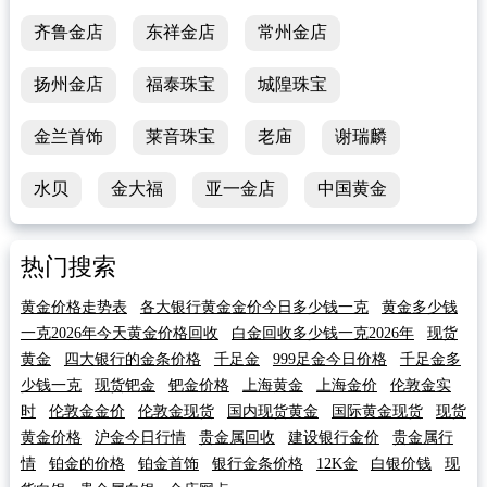
齐鲁金店
东祥金店
常州金店
扬州金店
福泰珠宝
城隍珠宝
金兰首饰
莱音珠宝
老庙
谢瑞麟
水贝
金大福
亚一金店
中国黄金
热门搜索
黄金价格走势表
各大银行黄金金价今日多少钱一克
黄金多少钱
一克2026年今天黄金价格回收
白金回收多少钱一克2026年
现货
黄金
四大银行的金条价格
千足金
999足金今日价格
千足金多
少钱一克
现货钯金
钯金价格
上海黄金
上海金价
伦敦金实
时
伦敦金金价
伦敦金现货
国内现货黄金
国际黄金现货
现货
黄金价格
沪金今日行情
贵金属回收
建设银行金价
贵金属行
情
铂金的价格
铂金首饰
银行金条价格
12K金
白银价钱
现