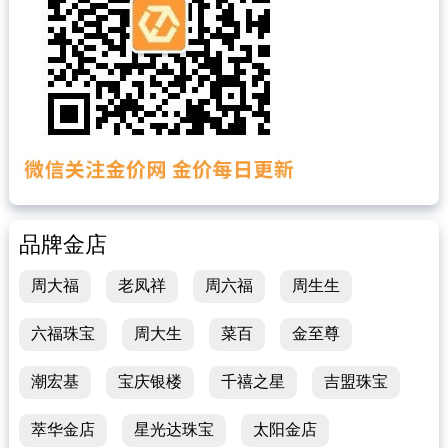
品牌金店
周大福
老凤祥
周六福
周生生
六福珠宝
周大生
菜百
金至尊
潮宏基
宝庆银楼
千禧之星
吉盟珠宝
萃华金店
星光达珠宝
太阳金店