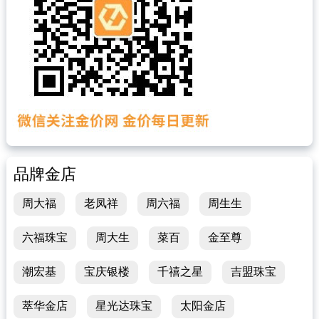
品牌金店
周大福
老凤祥
周六福
周生生
六福珠宝
周大生
菜百
金至尊
潮宏基
宝庆银楼
千禧之星
吉盟珠宝
萃华金店
星光达珠宝
太阳金店