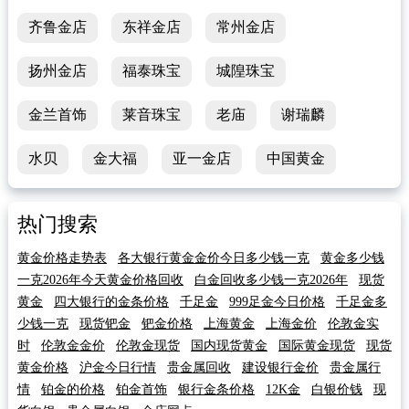
齐鲁金店
东祥金店
常州金店
扬州金店
福泰珠宝
城隍珠宝
金兰首饰
莱音珠宝
老庙
谢瑞麟
水贝
金大福
亚一金店
中国黄金
热门搜索
黄金价格走势表
各大银行黄金金价今日多少钱一克
黄金多少钱
一克2026年今天黄金价格回收
白金回收多少钱一克2026年
现货
黄金
四大银行的金条价格
千足金
999足金今日价格
千足金多
少钱一克
现货钯金
钯金价格
上海黄金
上海金价
伦敦金实
时
伦敦金金价
伦敦金现货
国内现货黄金
国际黄金现货
现货
黄金价格
沪金今日行情
贵金属回收
建设银行金价
贵金属行
情
铂金的价格
铂金首饰
银行金条价格
12K金
白银价钱
现